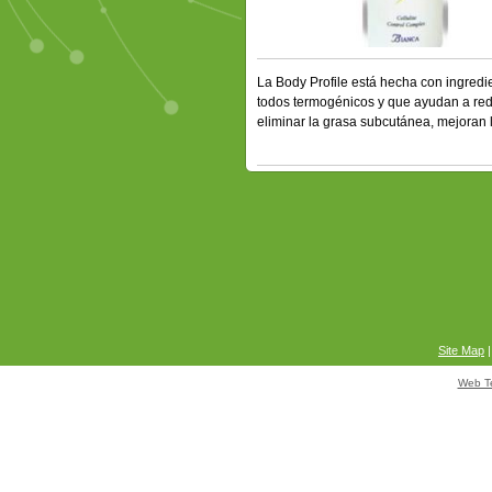
La Body Profile está hecha con ingredi
todos termogénicos y que ayudan a reduc
eliminar la grasa subcutánea, mejoran 
Site Map
Web T